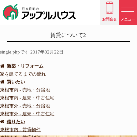
お問合せ
メニュー
賃貸について2
single.phpです 2017年02月22日
新築・リフォーム
家を建てるまでの流れ
買いたい
東根市内 - 売地・分譲地
東根市内 - 建売・中古住宅
東根市外 - 売地・分譲地
東根市外 - 建売・中古住宅
借りたい
東根市内 - 賃貸物件