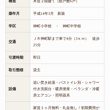
構造
木造２階建て（総戸数6戸）
築年月
平成14年3月 新築
学区
神町小学校 ・ 神町中学校
ＪＲ神町駅まで車で4分（3ｋｍ） 徒歩
交通
25分
引渡時期
即日
取引態様
貸主
追い焚き給湯・バストイレ別・シャワー
設備
付き洗面台・暖房便座・ベランダ・冷暖
房エアコン・照明器具
家賃１ヶ月無料・礼金無し！初期費用が